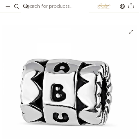
Inicio
Catálogo
Abalorio abuela plata