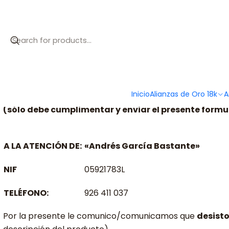
Inicio
Formulario de Desestimiento
FORMULARIO DE DESESTIMIENTO
Inicio
Alianzas de Oro 18k
A
(sólo debe cumplimentar y enviar el presente formul
A LA ATENCIÓN DE:
«Andrés García Bastante»
NIF
05921783L
TELÉFONO:
926 411 037
Por la presente le comunico/comunicamos que
desist