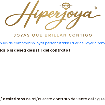
Formulario de Desestimiento
nillos de compromiso
Joyas personalizadas
Taller de Joyería
Comp
ario si desea desistir del contrato)
o
/
desistimos
de mi/nuestro contrato de venta del siguien