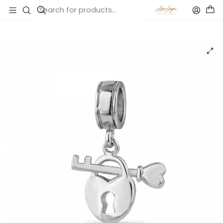
Inicio
Catálogo
Abalorio candado y corazón plata