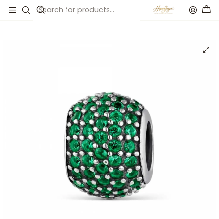
Inicio
Catálogo
Abalorio destello verde plata