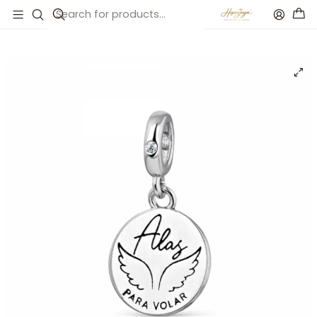
Inicio
Catálogo
Abalorio disco alas para volar plata