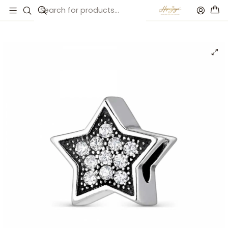
Inicio
Catálogo
Abalorio estrella fugaz blanca plata