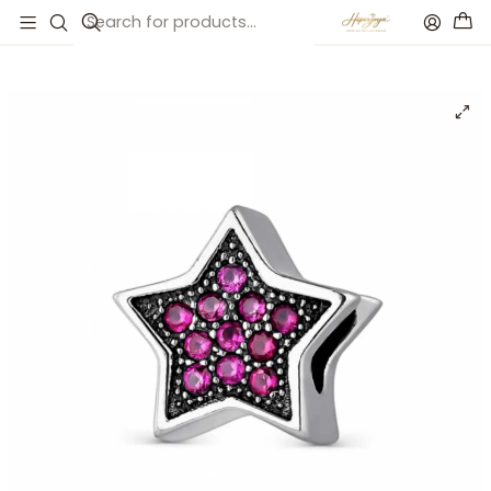
Inicio
Catálogo
Abalorio estrella fugaz rosa plata