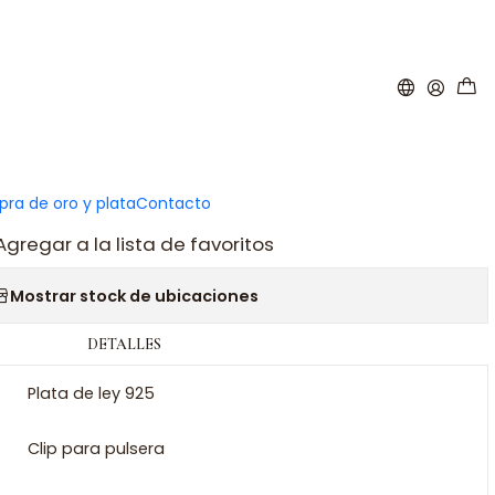
|
orio infinito plata
ar al carro
Comprar ahora
ra de oro y plata
Contacto
Agregar a la lista de favoritos
Mostrar stock de ubicaciones
DETALLES
Plata de ley 925
Clip para pulsera