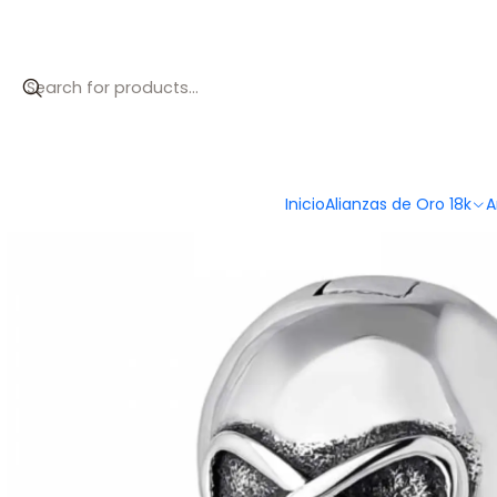
Inicio
Catálogo
Abalorio infinito plata
Inicio
Alianzas de Oro 18k
A