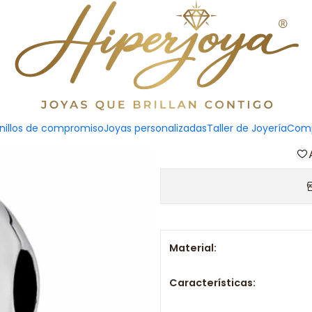
Abal
Agreg
nillos de compromiso
Joyas personalizadas
Taller de Joyería
Comp
Cantidad
Material:
Características: