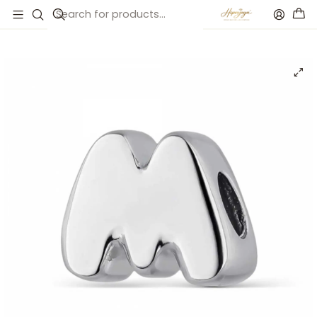
Inicio
Catálogo
Abalorio inicial M plata