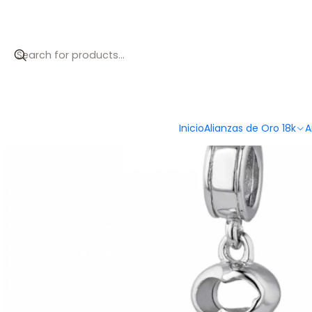
Inicio
Catálogo
Abalorio llave plata
Inicio
Alianzas de Oro 18k
A