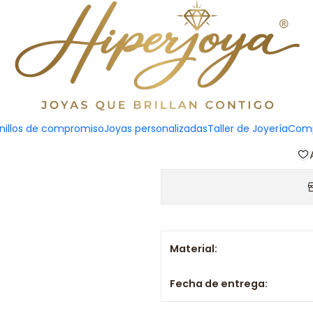
Ab
Agreg
nillos de compromiso
Joyas personalizadas
Taller de Joyería
Comp
Cantidad
Material:
Fecha de entrega: