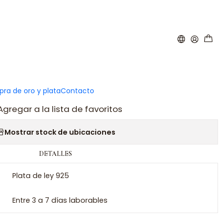
|
alorio llave plata
ar al carro
Comprar ahora
ra de oro y plata
Contacto
Agregar a la lista de favoritos
Mostrar stock de ubicaciones
DETALLES
Plata de ley 925
Entre 3 a 7 días laborables