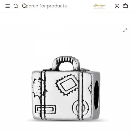
Inicio
Catálogo
Abalorio maleta plata