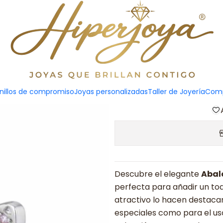
Abalorio m
Agreg
nillos de compromiso
Joyas personalizadas
Taller de Joyería
Comp
Cantidad
Descubre el elegante
Abal
perfecta para añadir un toqu
atractivo lo hacen destaca
especiales como para el uso 