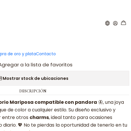
|
ariposa multicolor plata
ar al carro
Comprar ahora
ra de oro y plata
Contacto
Agregar a la lista de favoritos
Mostrar stock de ubicaciones
DESCRIPCIÓN
orio Mariposa compatible con pandora
🦋, una joya
e de color a cualquier estilo. Su diseño exclusivo y
r entre otros
charms
, ideal tanto para ocasiones
diario. 💖 No te pierdas la oportunidad de tenerlo en tu