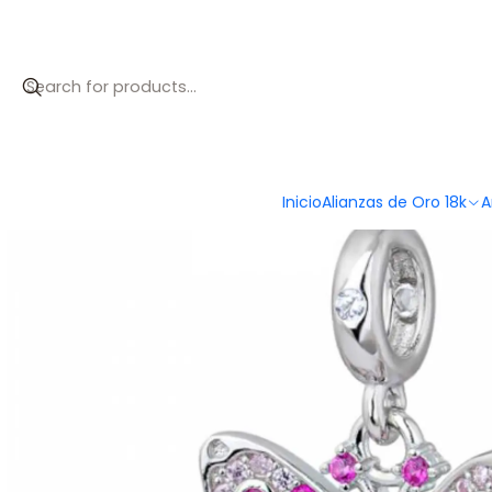
Inicio
Catálogo
Abalorio mariposa multicolor plata
Inicio
Alianzas de Oro 18k
A