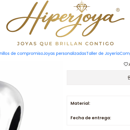
Abalo
Agreg
nillos de compromiso
Joyas personalizadas
Taller de Joyería
Comp
Cantidad
Material:
Fecha de entrega: