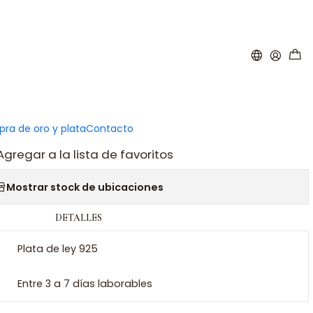
|
rio mejor profe plata
ar al carro
Comprar ahora
ra de oro y plata
Contacto
Agregar a la lista de favoritos
Mostrar stock de ubicaciones
DETALLES
Plata de ley 925
Entre 3 a 7 días laborables