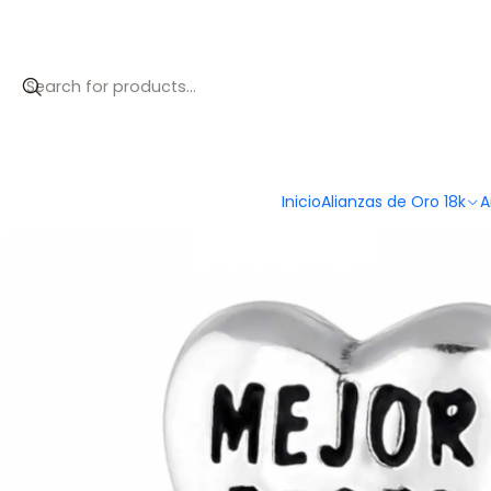
Inicio
Catálogo
Abalorio mejor profe plata
Inicio
Alianzas de Oro 18k
A