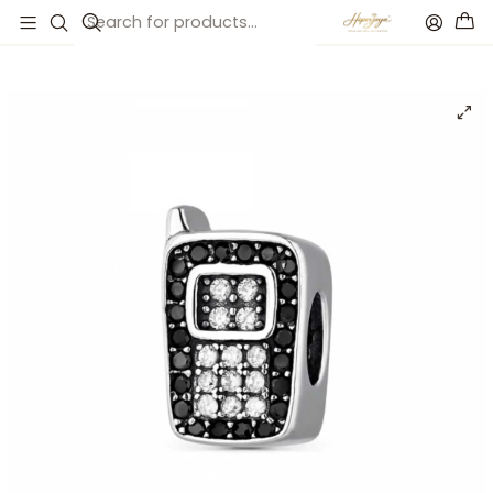
Inicio
Catálogo
Abalorio movil plata