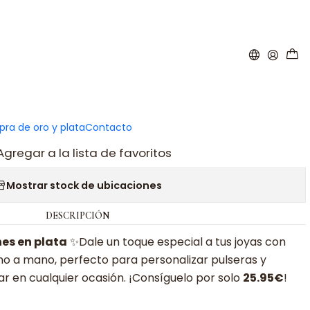
|
 murano corazones plata
ar al carro
Comprar ahora
ra de oro y plata
Contacto
Agregar a la lista de favoritos
Mostrar stock de ubicaciones
DESCRIPCIÓN
es en plata
✨Dale un toque especial a tus joyas con
o a mano, perfecto para personalizar pulseras y
lar en cualquier ocasión. ¡Consíguelo por solo
25.95
€
!