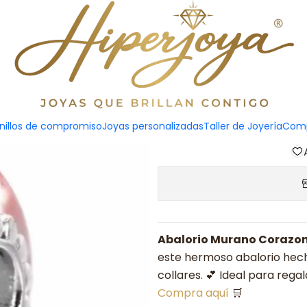
Abalorio
Agreg
nillos de compromiso
Joyas personalizadas
Taller de Joyería
Comp
Cantidad
Abalorio Murano Corazon
este hermoso abalorio hech
collares. 💕 Ideal para rega
Compra aquí
🛒