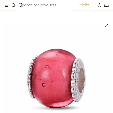
Inicio
Catálogo
Abalorio murano rosa plata