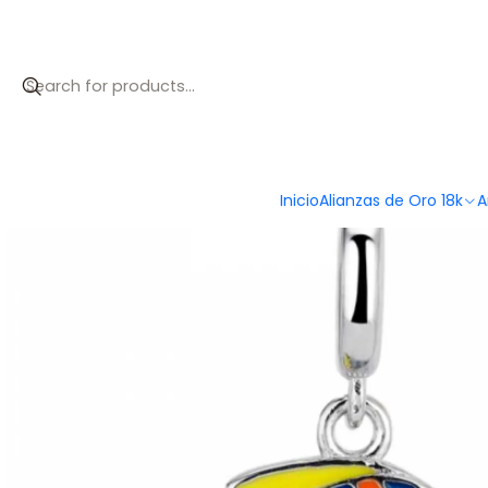
Inicio
Catálogo
Abalorio paz esmalte plata
Inicio
Alianzas de Oro 18k
A