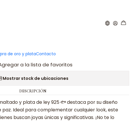
|
rio paz esmalte plata
ar al carro
Comprar ahora
ra de oro y plata
Contacto
Agregar a la lista de favoritos
Mostrar stock de ubicaciones
DESCRIPCIÓN
altado y plata de ley 925
🐟
destaca por su diseño
e paz. Ideal para complementar cualquier look, este
nes buscan joyas únicas y significativas. ¡No te lo