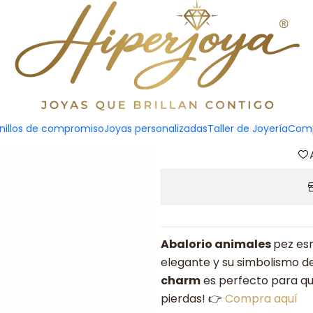
Abalo
Agreg
nillos de compromiso
Joyas personalizadas
Taller de Joyería
Comp
Cantidad
Abalorio animales
pez esm
elegante y su simbolismo d
charm
es perfecto para quie
pierdas! 👉
Compra aquí