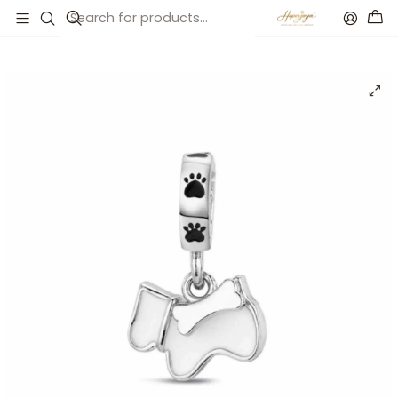
Inicio
Catálogo
Abalorio perro esmalte plata