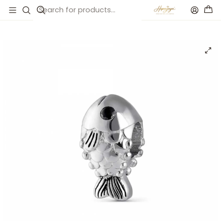
Inicio
Catálogo
Abalorio pez plata