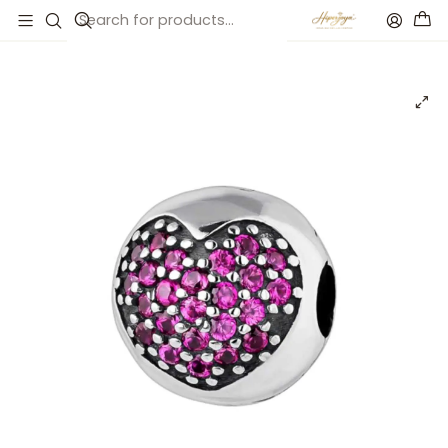
Inicio
Catálogo
Abalorio plata fucsia