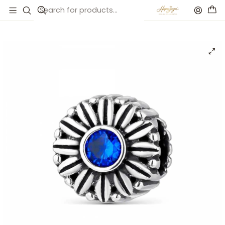
Inicio
Catálogo
Abalorio sueño azul cristal plata