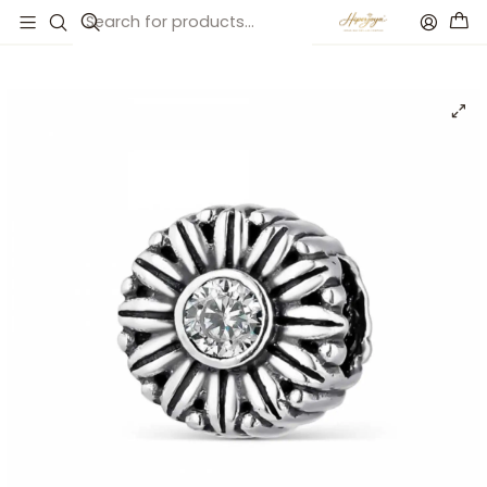
Inicio
Catálogo
Abalorio sueño cristal plata