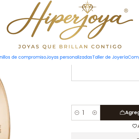
Alian
nillos de compromiso
Joyas personalizadas
Taller de Joyería
Comp
Agreg
Cantidad