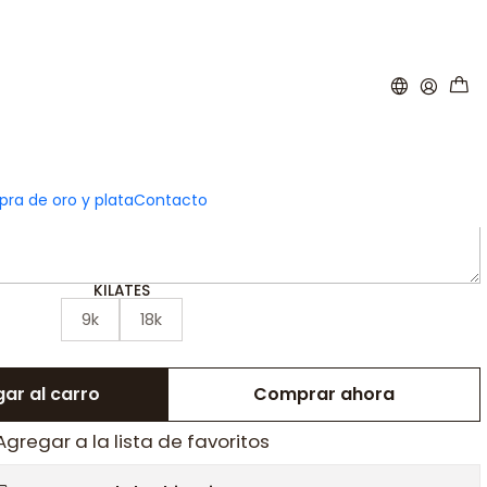
|
za de Oro rosa 4 mm
ra de oro y plata
Contacto
INDICA LA TALLA DE TU ANILLO
KILATES
9k
18k
ar al carro
Comprar ahora
Agregar a la lista de favoritos