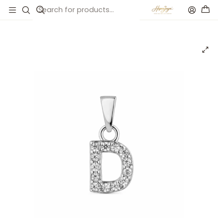
Inicio
Catálogo
Colgante inicial D plata con circonitas