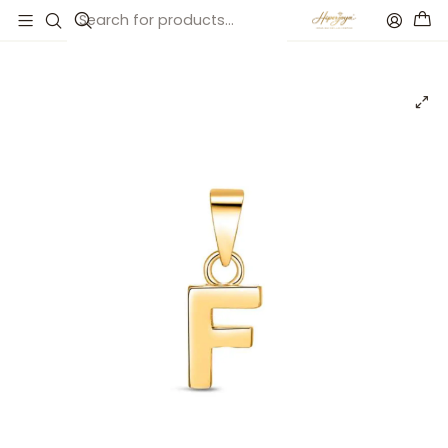
Inicio
Catálogo
Colgante inicial F con baño de oro