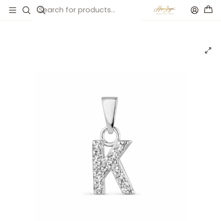
Inicio
Catálogo
Colgante inicial K plata con circonitas