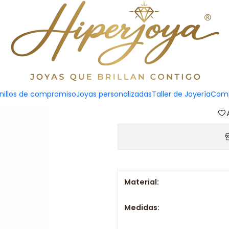
Colg
Agreg
nillos de compromiso
Joyas personalizadas
Taller de Joyería
Comp
Cantidad
Material:
Medidas: