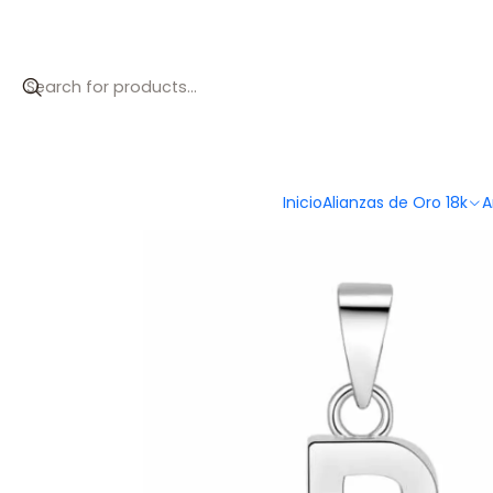
Inicio
Catálogo
Colgante inicial R plata
Inicio
Alianzas de Oro 18k
A