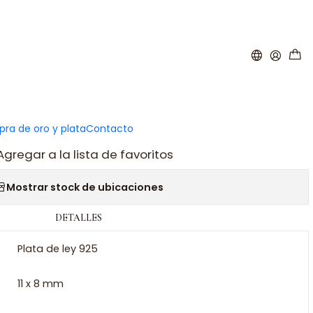
|
ante inicial R plata
ar al carro
Comprar ahora
ra de oro y plata
Contacto
Agregar a la lista de favoritos
Mostrar stock de ubicaciones
DETALLES
Plata de ley 925
11 x 8 mm