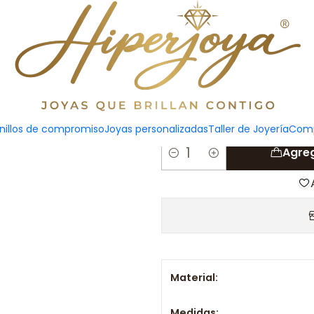
tas
Colgante i
nillos de compromiso
Joyas personalizadas
Taller de Joyería
Comp
Agreg
Cantidad
Material:
Medidas: