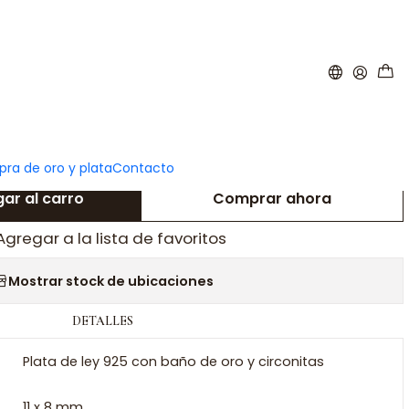
|
nicial S con baño de oro y
circonitas
ra de oro y plata
Contacto
ar al carro
Comprar ahora
Agregar a la lista de favoritos
Mostrar stock de ubicaciones
DETALLES
Plata de ley 925 con baño de oro y circonitas
11 x 8 mm