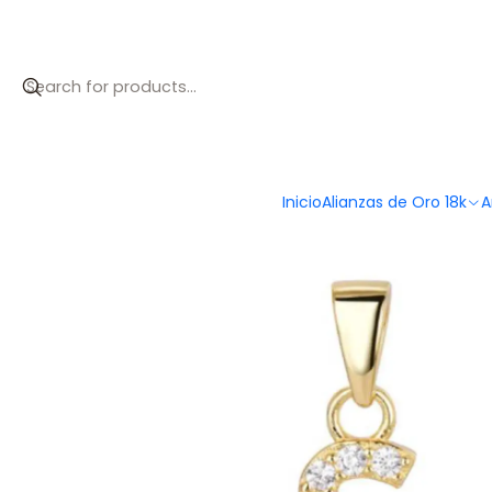
Inicio
Catálogo
Colgante inicial S con baño de oro y circoni
Inicio
Alianzas de Oro 18k
A