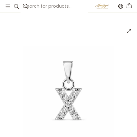
Inicio
Catálogo
Colgante inicial X plata con circonita