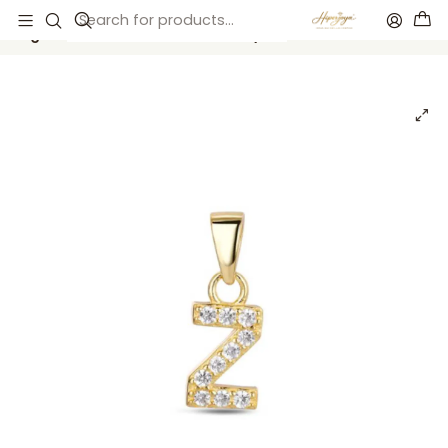
Inicio
Catálogo
Colgante inicial Z con baño de oro y circonitas