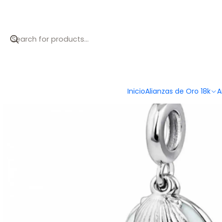
Accueil
Catálogo
Enamel jellyfish bead with silver shell
Inicio
Alianzas de Oro 18k
A