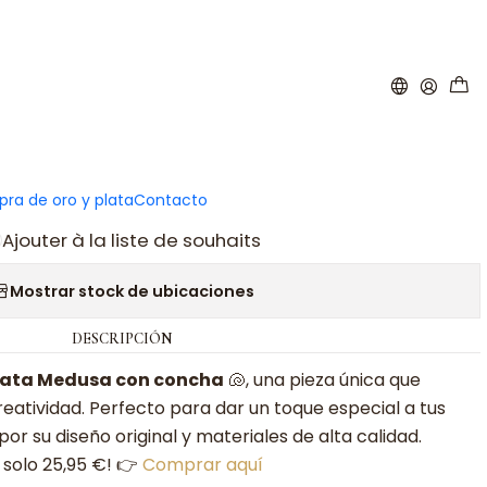
|
yfish bead with silver shell
er au panier
Acheter maintenant
ra de oro y plata
Contacto
Ajouter à la liste de souhaits
Mostrar stock de ubicaciones
DESCRIPCIÓN
plata Medusa con concha
🐚, una pieza única que
reatividad. Perfecto para dar un toque especial a tus
or su diseño original y materiales de alta calidad.
 solo 25,95 €! 👉
Comprar aquí