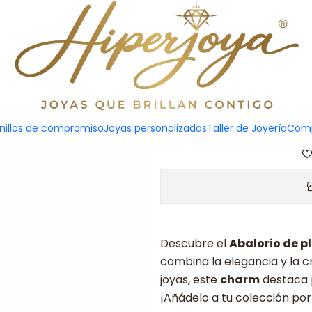
Enamel jell
Ajout
nillos de compromiso
Joyas personalizadas
Taller de Joyería
Comp
Quantité
Descubre el
Abalorio de 
combina la elegancia y la c
joyas, este
charm
destaca p
¡Añádelo a tu colección por