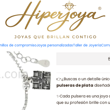
Pulsera
Solicitar presupuesto
nillos de compromiso
Joyas personalizadas
Taller de Joyería
Comp
👉¿Buscas o un detalle úni
pulseras de plata
diseñada
✨Cada pulsera es una joya
que su profesión brille con 