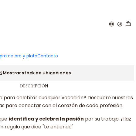
|
 de la arquitecta plata
ra de oro y plata
Contacto
Agregar a la lista de favoritos
Mostrar stock de ubicaciones
DESCRIPCIÓN
co para celebrar cualquier vocación? Descubre nuestras
s para conectar con el corazón de cada profesión.
 que
identifica y celebra la pasión
por su trabajo. ¡Haz
un regalo que dice "te entiendo"