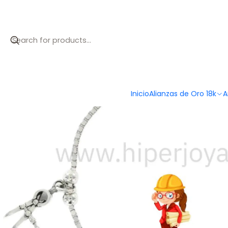
Inicio
Catálogo
Pulsera de la arquitecta plata
Inicio
Alianzas de Oro 18k
A