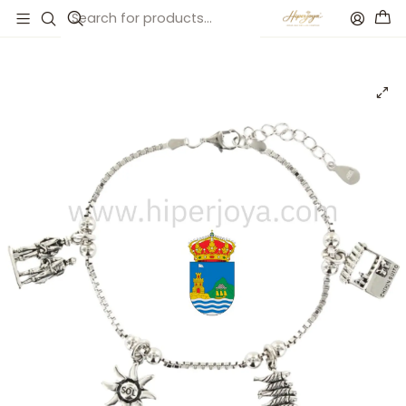
Inicio
Catálogo
Pulsera de la Estepona plata