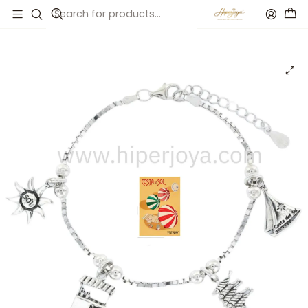
Inicio
Catálogo
Pulsera La Costa del Sol plata