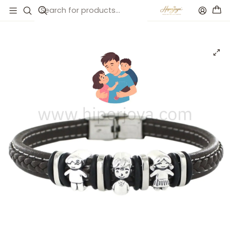
Inicio
Catálogo
Pulsera padre e hijos