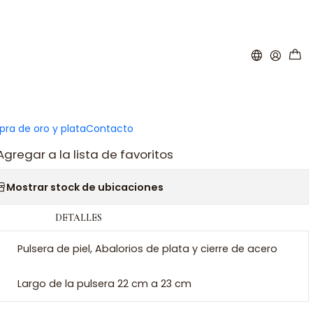
|
sera de papá e hija
ar al carro
Comprar ahora
ra de oro y plata
Contacto
Agregar a la lista de favoritos
Mostrar stock de ubicaciones
DETALLES
Pulsera de piel, Abalorios de plata y cierre de acero
Largo de la pulsera 22 cm a 23 cm