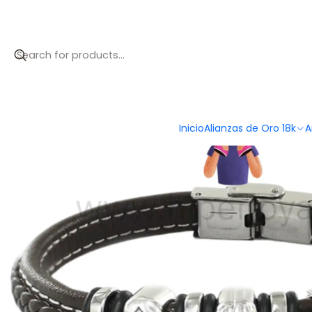
Inicio
Catálogo
Pulsera de papá e hija
Inicio
Alianzas de Oro 18k
A