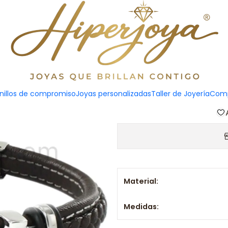
Pul
Agreg
nillos de compromiso
Joyas personalizadas
Taller de Joyería
Comp
Cantidad
Material:
Medidas: