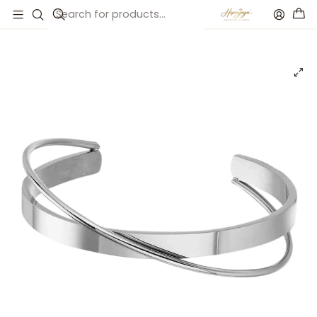
Inicio
Catálogo
Brazalete de acero cruzado