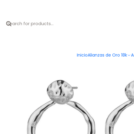
Inicio
Catálogo
Pendientes aro de acero
Inicio
Alianzas de Oro 18k
A