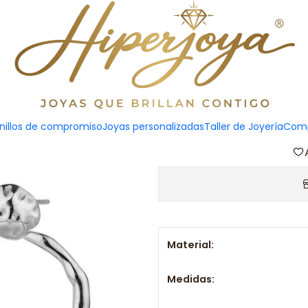
Pend
Agreg
nillos de compromiso
Joyas personalizadas
Taller de Joyería
Comp
Cantidad
Material:
Medidas: