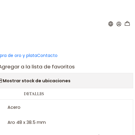
|
ientes aro de acero
ar al carro
Comprar ahora
ra de oro y plata
Contacto
Agregar a la lista de favoritos
Mostrar stock de ubicaciones
DETALLES
Acero
Aro 48 x 38.5 mm