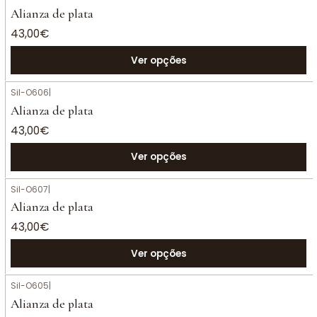
Alianza de plata
43,00€
Ver opções
Sil-O606
|
Alianza de plata
43,00€
Ver opções
Sil-O607
|
Alianza de plata
43,00€
Ver opções
Sil-O605
|
Alianza de plata