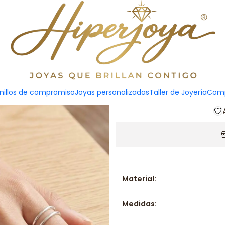
Puls
Agreg
nillos de compromiso
Joyas personalizadas
Taller de Joyería
Comp
Cantidad
Material:
Medidas: