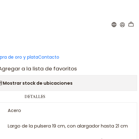
|
era barbada de acero
ar al carro
Comprar ahora
ra de oro y plata
Contacto
Agregar a la lista de favoritos
Mostrar stock de ubicaciones
DETALLES
Acero
Largo de la pulsera 19 cm, con alargador hasta 21 cm