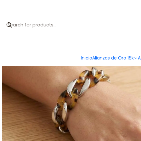
Inicio
Catálogo
Pulsera barbada de acero
Inicio
Alianzas de Oro 18k
A