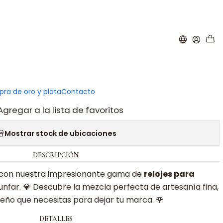
|
 mujer con esfera verde
ar al carro
Comprar ahora
ra de oro y plata
Contacto
Agregar a la lista de favoritos
Mostrar stock de ubicaciones
DESCRIPCIÓN
lo con nuestra impresionante gama de
relojes para
unfar. 💎 Descubre la mezcla perfecta de artesanía fina,
seño que necesitas para dejar tu marca. 🌹
DETALLES