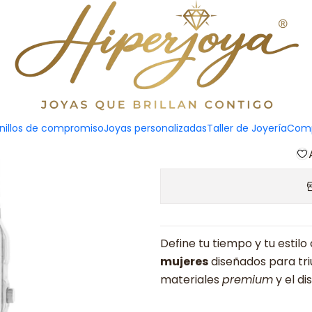
Reloj de
Agreg
nillos de compromiso
Joyas personalizadas
Taller de Joyería
Comp
Cantidad
Define tu tiempo y tu esti
mujeres
diseñados para tri
materiales
premium
y el di