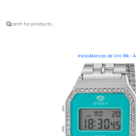
Inicio
Catálogo
Reloj de mujer con esfera verde
Inicio
Alianzas de Oro 18k
A