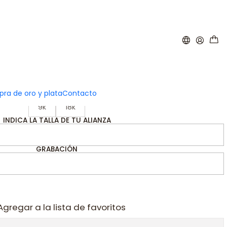
|
za de Oro rosa 4 mm
ra de oro y plata
Contacto
KILATES
9k
18k
INDICA LA TALLA DE TU ALIANZA
GRABACIÓN
Agregar a la lista de favoritos