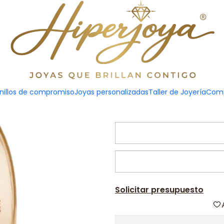
a de Oro rosa 4 mm
Alian
nillos de compromiso
Joyas personalizadas
Taller de Joyería
Comp
Solicitar presupuesto