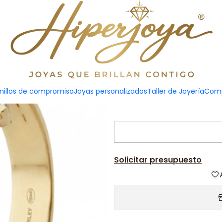
n Oro amarillo 18k
Anill
nillos de compromiso
Joyas personalizadas
Taller de Joyería
Comp
Solicitar presupuesto