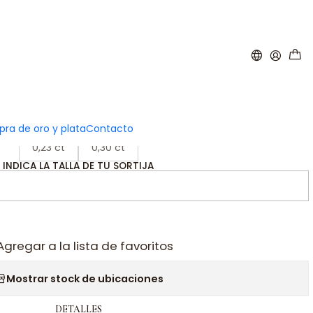
|
o en Oro amarillo 18k
ra de oro y plata
Contacto
QUILATES
0,23 ct
0,30 ct
INDICA LA TALLA DE TU SORTIJA
Agregar a la lista de favoritos
Mostrar stock de ubicaciones
DETALLES