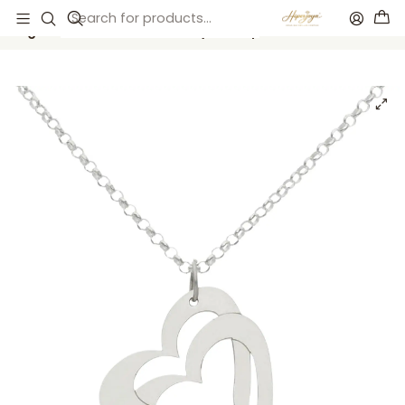
Inicio
Catálogo
Colgante corazones nombres y fecha plata