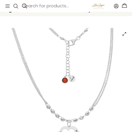
Inicio
Catálogo
Colgante nombres corazones enlazados plata