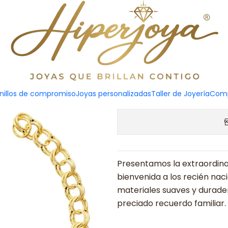
Esc
Solicitar presupuesto
nillos de compromiso
Joyas personalizadas
Taller de Joyería
Comp
Presentamos la extraordin
bienvenida a los recién nac
materiales suaves y durader
preciado recuerdo familiar