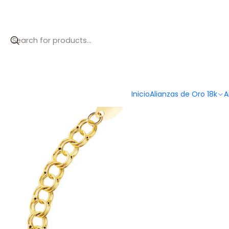
Inicio
Catálogo
Esclava de bebé de oro
Inicio
Alianzas de Oro 18k
A