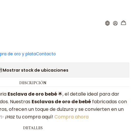
|
lava de bebé de oro
ra de oro y plata
Contacto
Agregar a la lista de favoritos
Mostrar stock de ubicaciones
DESCRIPCIÓN
aria
Esclava de oro bebé
🌟, el detalle ideal para dar
idos. Nuestras
Esclavas de oro de bebé
fabricadas con
os, ofrecen un toque de dulzura y se convierten en un
. ✨ ¡Haz tu compra aquí!
Compra ahora
DETALLES