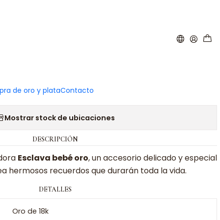
|
ava cartier Oro 18k
ra de oro y plata
Contacto
Agregar a la lista de favoritos
Mostrar stock de ubicaciones
DESCRIPCIÓN
dora
Esclava bebé oro
, un accesorio delicado y especial
rea hermosos recuerdos que durarán toda la vida.
DETALLES
Oro de 18k