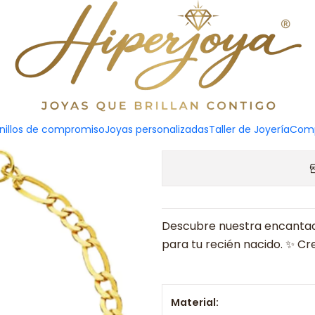
Escl
Solicitar presupuesto
nillos de compromiso
Joyas personalizadas
Taller de Joyería
Comp
Descubre nuestra encanta
para tu recién nacido. ✨ C
Material: