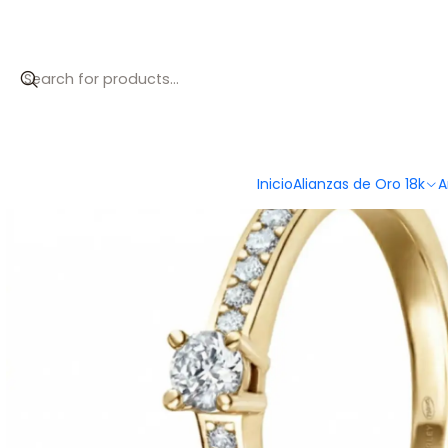
Accueil
Anillos de compromiso
Anillos de compromiso
Anillo
Inicio
Alianzas de Oro 18k
A