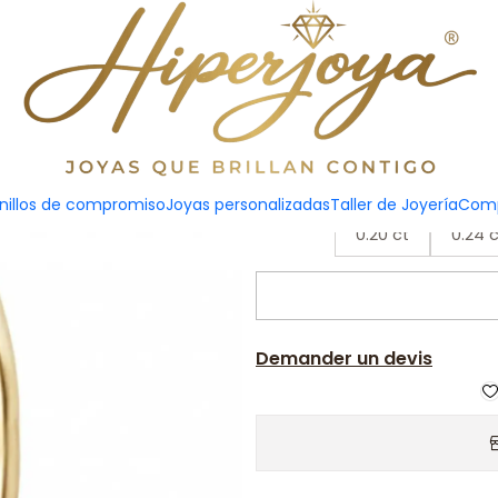
 solitario Oro amarillo 18k
Anillo so
nillos de compromiso
Joyas personalizadas
Taller de Joyería
Comp
0.20 ct
0.24 c
Demander un devis