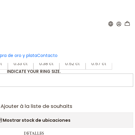
|
litario Oro amarillo 18k
ra de oro y plata
Contacto
CARATS
t
0.33 ct
0.38 ct
0.52 ct
0.57 ct
INDICATE YOUR RING SIZE.
Ajouter à la liste de souhaits
Mostrar stock de ubicaciones
DETALLES