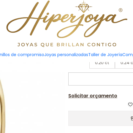
olitario Oro amarillo 18k
Anillo so
nillos de compromiso
Joyas personalizadas
Taller de Joyería
Comp
0.20 ct
0.24 c
Solicitar orçamento