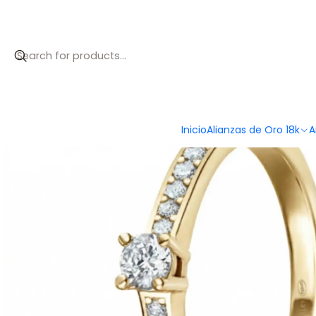
Início
Anillos de compromiso
Anillos de compromiso
Anillo s
Inicio
Alianzas de Oro 18k
A