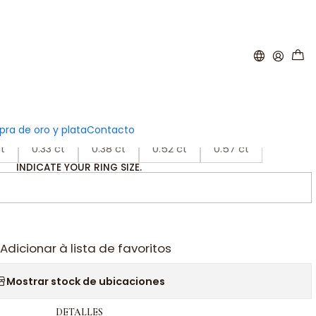
|
litario Oro amarillo 18k
ra de oro y plata
Contacto
CARATS
t
0.33 ct
0.38 ct
0.52 ct
0.57 ct
INDICATE YOUR RING SIZE.
Adicionar à lista de favoritos
Mostrar stock de ubicaciones
DETALLES