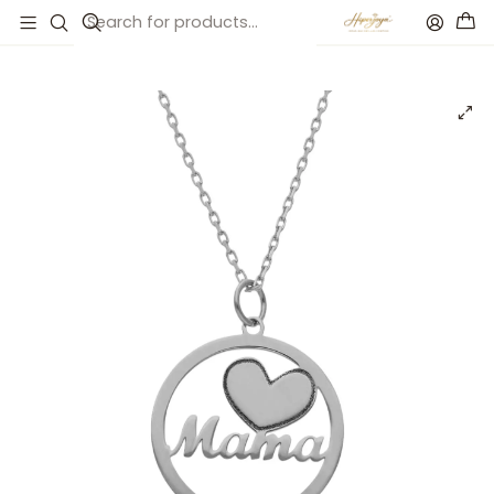
Inicio
Catálogo
Gargantilla para mamá plata